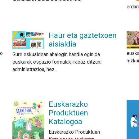
erdara
Haur eta gaztetxoen
aisialdia
ko
euska
Gure eskualdean ahalegin handia egin da
hizku
euskarak espazio formalak irabaz ditzan:
administrazioa, hez...
Euskarazko
Produktuen
Katalogoa
Euskarazko Produktuen