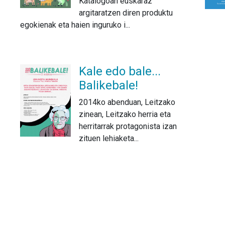
Katalogoan euskaraz
argitaratzen diren produktu
egokienak eta haien inguruko i...
Kale edo bale...
Balikebale!
2014ko abenduan, Leitzako
zinean, Leitzako herria eta
herritarrak protagonista izan
zituen lehiaketa...