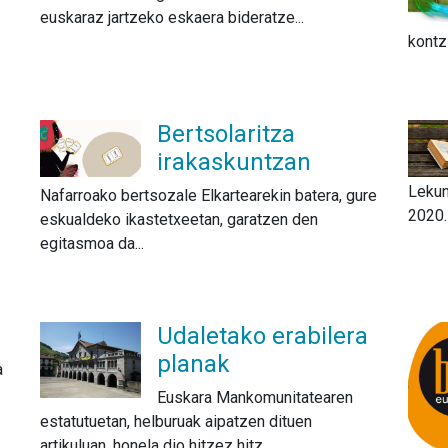
euskaraz jartzeko eskaera bideratze...
kontzi
Bertsolaritza
irakaskuntzan
Lekun
Nafarroako bertsozale Elkartearekin batera, gure
2020. 
eskualdeko ikastetxeetan, garatzen den
egitasmoa da...
Udaletako erabilera
planak
a
Euskara Mankomunitatearen
estatutuetan, helburuak aipatzen dituen
artikuluan, honela dio hitzez hitz...