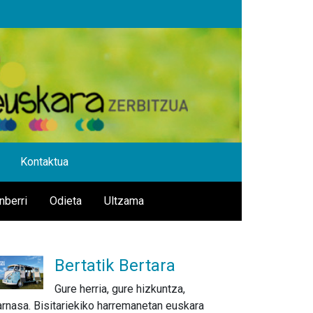
Kontaktua
nberri
Odieta
Ultzama
Bertatik Bertara
Gure herria, gure hizkuntza,
arnasa. Bisitariekiko harremanetan euskara