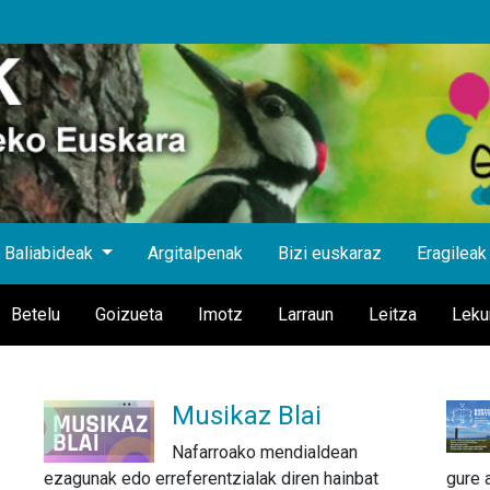
Baliabideak
Argitalpenak
Bizi euskaraz
Eragileak
Betelu
Goizueta
Imotz
Larraun
Leitza
Leku
Musikaz Blai
Nafarroako mendialdean
ezagunak edo erreferentzialak diren hainbat
gure 