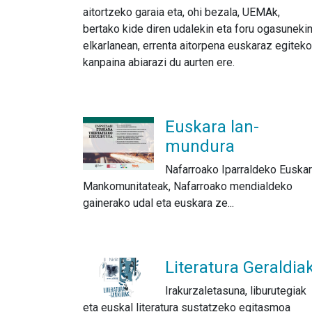
aitortzeko garaia eta, ohi bezala, UEMAk,
bertako kide diren udalekin eta foru ogasuneki
elkarlanean, errenta aitorpena euskaraz egiteko
kanpaina abiarazi du aurten ere.
Euskara lan-
mundura
Nafarroako Iparraldeko Euska
Mankomunitateak, Nafarroako mendialdeko
gainerako udal eta euskara ze...
Literatura Geraldia
Irakurzaletasuna, liburutegiak
eta euskal literatura sustatzeko egitasmoa