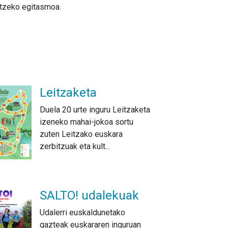
tzeko egitasmoa.
Leitzaketa
Duela 20 urte inguru Leitzaketa
izeneko mahai-jokoa sortu
zuten Leitzako euskara
zerbitzuak eta kult...
SALTO! udalekuak
Udalerri euskaldunetako
gazteak euskararen inguruan