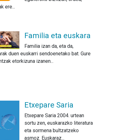
k ere...
Familia eta euskara
Familia izan da, eta da,
rak duen euskarri sendoenetako bat. Gure
ntzak etorkizuna izanen...
Etxepare Saria
Etxepare Saria 2004. urtean
sortu zen, euskarazko literatura
eta sormena bultzatzeko
asmoz. Euskaraz...