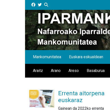
Facebook
Twitter
Bilatu orrian
Mankomunitatea
Euskara eskualdean
Araitz
Arano
Areso
Basaburua
Errenta aitorpena
euskaraz
Gainean da 2022ko errenta