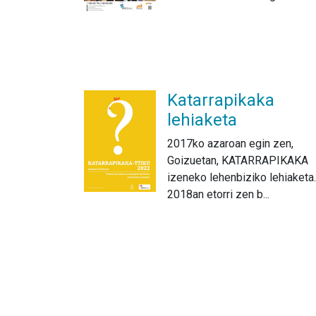
Katarrapikaka
lehiaketa
2017ko azaroan egin zen,
Goizuetan, KATARRAPIKAKA
izeneko lehenbiziko lehiaketa.
2018an etorri zen b...