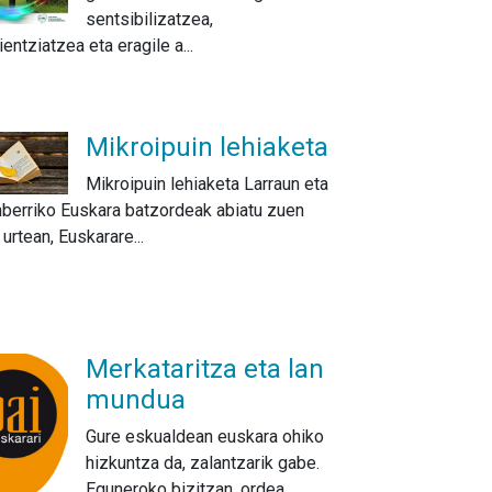
sentsibilizatzea,
entziatzea eta eragile a...
Mikroipuin lehiaketa
Mikroipuin lehiaketa Larraun eta
berriko Euskara batzordeak abiatu zuen
urtean, Euskarare...
Merkataritza eta lan
mundua
Gure eskualdean euskara ohiko
hizkuntza da, zalantzarik gabe.
Eguneroko bizitzan, ordea,