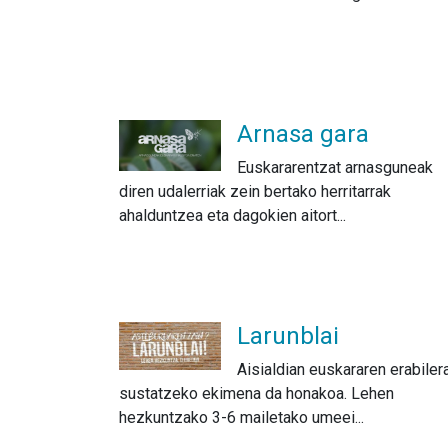
Arnasa gara
Euskararentzat arnasguneak
diren udalerriak zein bertako herritarrak
ahalduntzea eta dagokien aitort...
Larunblai
Aisialdian euskararen erabiler
sustatzeko ekimena da honakoa. Lehen
hezkuntzako 3-6 mailetako umeei...