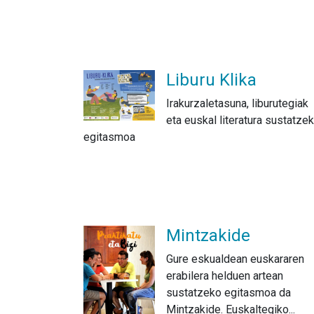
Liburu Klika
Irakurzaletasuna, liburutegiak
eta euskal literatura sustatze
egitasmoa
Mintzakide
Gure eskualdean euskararen
erabilera helduen artean
sustatzeko egitasmoa da
Mintzakide. Euskaltegiko...