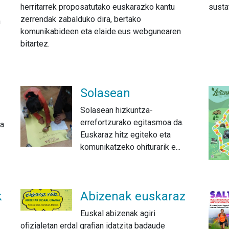
herritarrek proposatutako euskarazko kantu
susta
zerrendak zabalduko dira, bertako
n
komunikabideen eta elaide.eus webgunearen
bitartez.
Solasean
Solasean hizkuntza-
errefortzurako egitasmoa da.
ra
Euskaraz hitz egiteko eta
komunikatzeko ohiturarik e...
k
Abizenak euskaraz
Euskal abizenak agiri
ofizialetan erdal grafian idatzita badaude