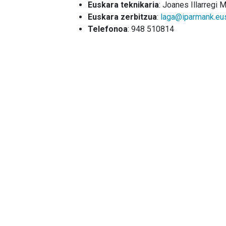
Euskara teknikaria
: Joanes Illarregi 
Euskara zerbitzua
:
laga@iparmank.eu
Telefonoa
: 948 510814