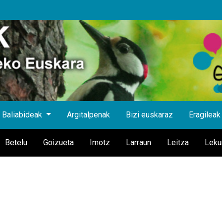
Baliabideak
Argitalpenak
Bizi euskaraz
Eragileak
Betelu
Goizueta
Imotz
Larraun
Leitza
Leku