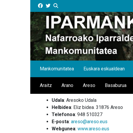
Facebook
Twitter
Bilatu orrian
Mankomunitatea
Euskara eskualdean
Araitz
Arano
Areso
Basaburua
Udala
: Aresoko Udala
Helbidea
: Eliz bidea. 31876 Areso
Telefonoa
: 948 510327
E-posta
:
areso@
areso.eus
Webgunea
:
www.areso.eus