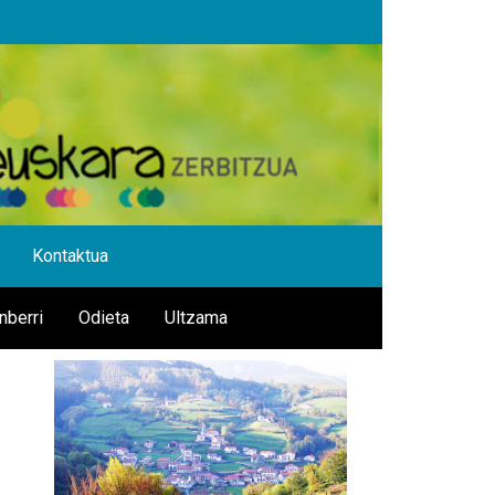
Kontaktua
nberri
Odieta
Ultzama