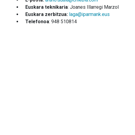
Euskara teknikaria
: Joanes Illarregi Marzol
Euskara zerbitzua:
laga@iparmank.eus
Telefonoa
: 948 510814