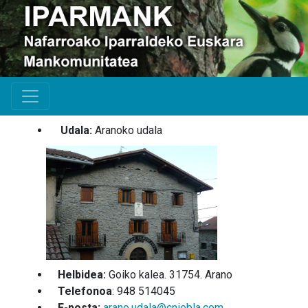
Udala:
Aranoko udala
Helbidea:
Goiko kalea. 31754. Arano
Telefonoa
: 948 514045
E-posta:
arano.udala@cniebla.com