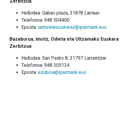
Zerbitzua
Helbidea: Gabari plaza, 31878 Larraun
Telefonoa: 948 504400
Eposta:
larbeleareuskaraz@iparmank.eus
Basaburua, Imotz, Odieta eta Ultzamako Euskara
Zerbitzua
Helbidea: San Pedro 8, 31797 Larraintzar
Telefonoa: 948 305134
Eposta:
ezubioa@iparmank.eus