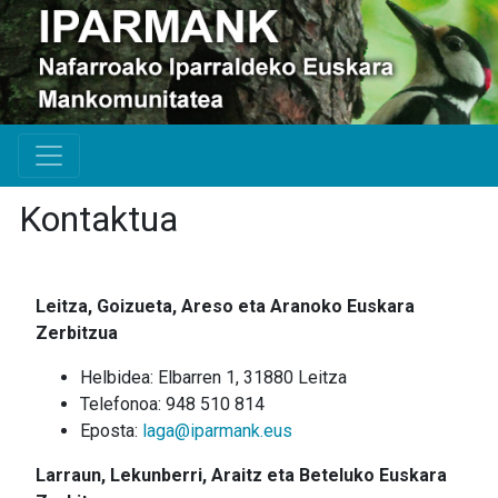
Kontaktua
Leitza, Goizueta, Areso eta Aranoko Euskara
Zerbitzua
Helbidea: Elbarren 1, 31880 Leitza
Telefonoa: 948 510 814
Eposta:
laga@iparmank.eus
Larraun, Lekunberri, Araitz eta Beteluko Euskara