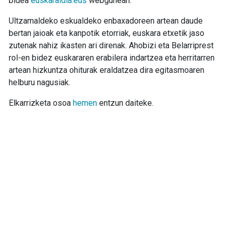
bidea
euskaraldia.eus
webgunean.
Ultzamaldeko eskualdeko enbaxadoreen artean daude
bertan jaioak eta kanpotik etorriak, euskara etxetik jaso
zutenak nahiz ikasten ari direnak. Ahobizi eta Belarriprest
rol-en bidez euskararen erabilera indartzea eta herritarren
artean hizkuntza ohiturak eraldatzea dira egitasmoaren
helburu nagusiak.
Elkarrizketa osoa
hemen
entzun daiteke.