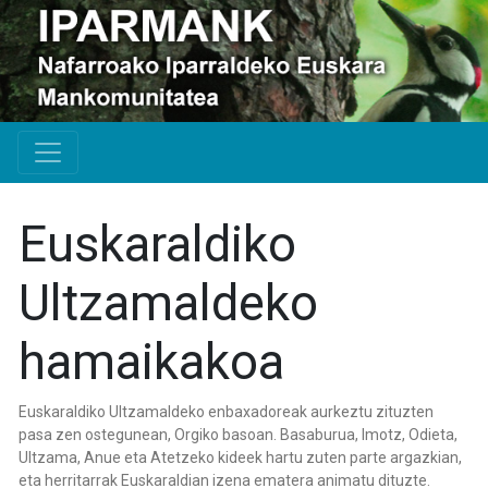
Euskaraldiko
Ultzamaldeko
hamaikakoa
Euskaraldiko Ultzamaldeko enbaxadoreak aurkeztu zituzten
pasa zen ostegunean, Orgiko basoan. Basaburua, Imotz, Odieta,
Ultzama, Anue eta Atetzeko kideek hartu zuten parte argazkian,
eta herritarrak Euskaraldian izena ematera animatu dituzte.