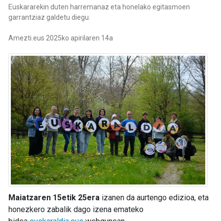
Euskararekin duten harremanaz eta honelako egitasmoen
garrantziaz galdetu diegu.
Amezti.eus 2025ko apirilaren 14a
Maiatzaren 15etik 25era
izanen da aurtengo edizioa, eta
honezkero zabalik dago izena emateko